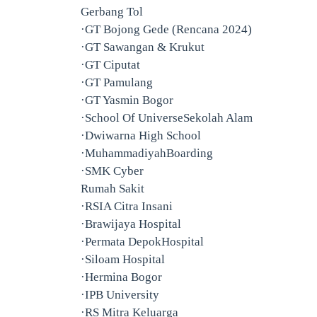
Gerbang Tol
·GT Bojong Gede (Rencana 2024)
·GT Sawangan & Krukut
·GT Ciputat
·GT Pamulang
·GT Yasmin Bogor
·School Of UniverseSekolah Alam
·Dwiwarna High School
·MuhammadiyahBoarding
·SMK Cyber
Rumah Sakit
·RSIA Citra Insani
·Brawijaya Hospital
·Permata DepokHospital
·Siloam Hospital
·Hermina Bogor
·IPB University
·RS Mitra Keluarga