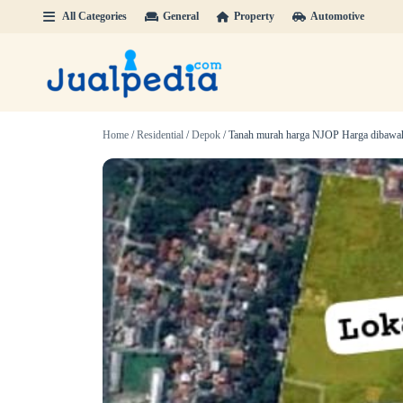
All Categories
General
Property
Automotive
Home
/
Residential
/
Depok
/ Tanah murah harga NJOP Harga dibawah p