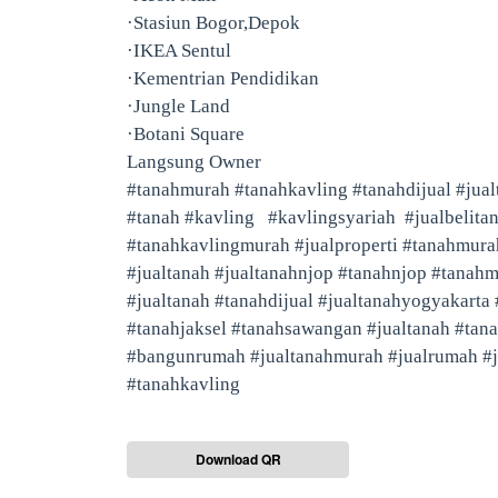
·Stasiun Bogor,Depok
·IKEA Sentul
·Kementrian Pendidikan
·Jungle Land
·Botani Square
Langsung Owner
#tanahmurah #tanahkavling #tanahdijual #jua
#tanah #kavling #kavlingsyariah #jualbelitan
#tanahkavlingmurah #jualproperti #tanahmur
#jualtanah #jualtanahnjop #tanahnjop #tanah
#jualtanah #tanahdijual #jualtanahyogyakart
#tanahjaksel #tanahsawangan #jualtanah #ta
#bangunrumah #jualtanahmurah #jualrumah #j
#tanahkavling
Download QR