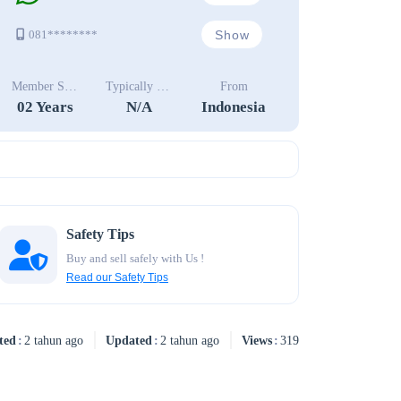
Show
081********
Member Since
Typically Replies In
From
02 Years
N/A
Indonesia
Safety Tips
Buy and sell safely with Us !
Read our Safety Tips
ted
2 tahun ago
Updated
2 tahun ago
Views
319