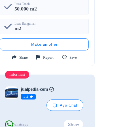
Luas Tanah
50.000 m2
Luas Bangunan
m2
Make an offer
Share
Report
Save
Informasi
jualpedia-com
4.4
Ayo Chat
Show
Whatsapp