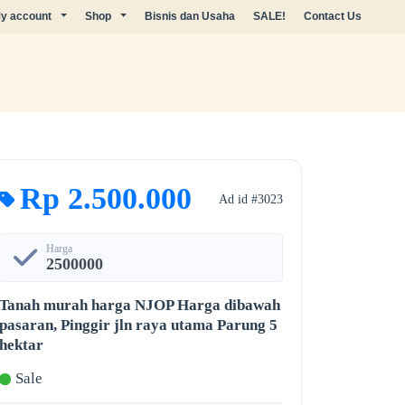
y account
Shop
Bisnis dan Usaha
SALE!
Contact Us
Rp 2.500.000
Ad id #3023
Harga
2500000
Tanah murah harga NJOP Harga dibawah
pasaran, Pinggir jln raya utama Parung 5
hektar
Sale