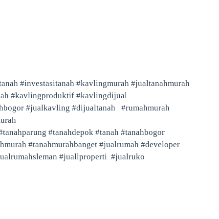
ltanah #investasitanah #kavlingmurah #jualtanahmurah
ah #kavlingproduktif #kavlingdijual
ahbogor #jualkavling #dijualtanah #rumahmurah
murah
a #tanahparung #tanahdepok #tanah #tanahbogor
nahmurah #tanahmurahbanget #jualrumah #developer
ualrumahsleman #juallproperti #jualruko