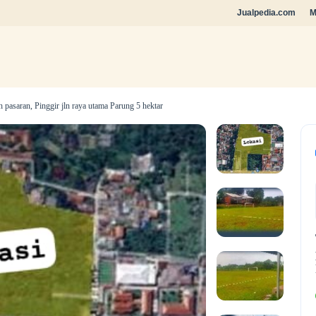
Jualpedia.com
M
asaran, Pinggir jln raya utama Parung 5 hektar