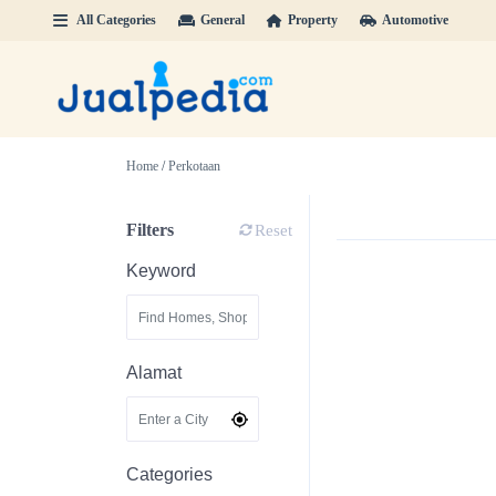
All Categories
General
Property
Automotive
Home
/
Perkotaan
Filters
Reset
Keyword
Alamat
Categories