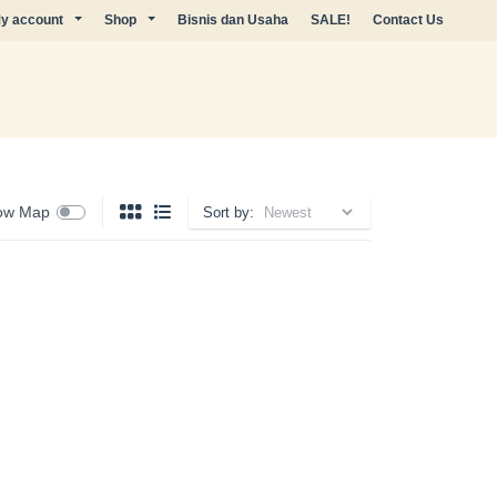
y account
Shop
Bisnis dan Usaha
SALE!
Contact Us
ow Map
Sort by: