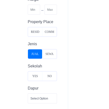
-
Property Place
RESID
COMM
ENTIA
ERCIA
Jenis
L
L
JUAL
SEWA
Sekolah
YES
NO
Dapur